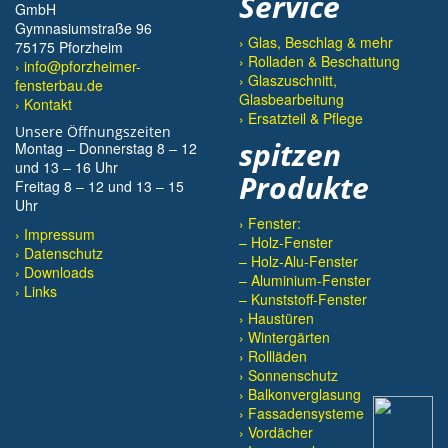
Service
GmbH
Gymnasiumstraße 96
› Glas, Beschlag & mehr
75175 Pforzheim
› Rolladen & Beschattung
› info@pforzheimer-
› Glaszuschnitt,
fensterbau.de
Glasbearbeitung
› Kontakt
› Ersatzteil & Pflege
Unsere Öffnungszeiten
spitzen
Montag – Donnerstag 8 – 12
und 13 – 16 Uhr
Produkte
Freitag 8 – 12 und 13 – 15
Uhr
› Fenster:
Impressum
– Holz-Fenster
Datenschutz
– Holz-Alu-Fenster
Downloads
– Aluminium-Fenster
Links
– Kunststoff-Fenster
› Haustüren
› Wintergärten
› Rollläden
› Sonnenschutz
› Balkonverglasung
› Fassadensysteme
› Vordächer