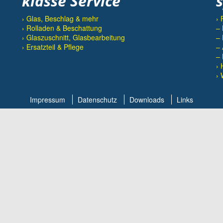
klasse Service
› Glas, Beschlag & mehr
› 
› Rolladen & Beschattung
– 
› Glaszuschnitt, Glasbearbeitung
– 
› Ersatzteil & Pflege
– 
– 
› 
› 
Impressum
Datenschutz
Downloads
Links