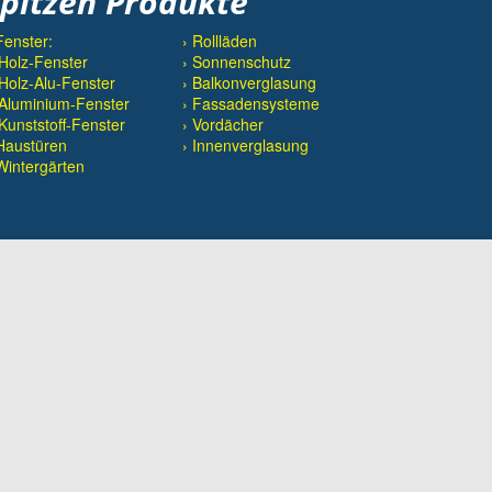
spitzen Produkte
Fenster:
› Rollläden
Holz-Fenster
› Sonnenschutz
Holz-Alu-Fenster
› Balkonverglasung
Aluminium-Fenster
› Fassadensysteme
Kunststoff-Fenster
› Vordächer
Haustüren
› Innenverglasung
Wintergärten