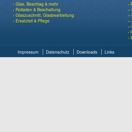
› Glas, Beschlag & mehr
› 
› Rolladen & Beschattung
– 
› Glaszuschnitt, Glasbearbeitung
– 
› Ersatzteil & Pflege
– 
– 
› 
› 
Impressum
Datenschutz
Downloads
Links