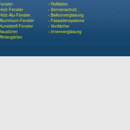
Fenster:
› Rollläden
Holz-Fenster
› Sonnenschutz
Holz-Alu-Fenster
› Balkonverglasung
Aluminium-Fenster
› Fassadensysteme
Kunststoff-Fenster
› Vordächer
Haustüren
› Innenverglasung
Wintergärten