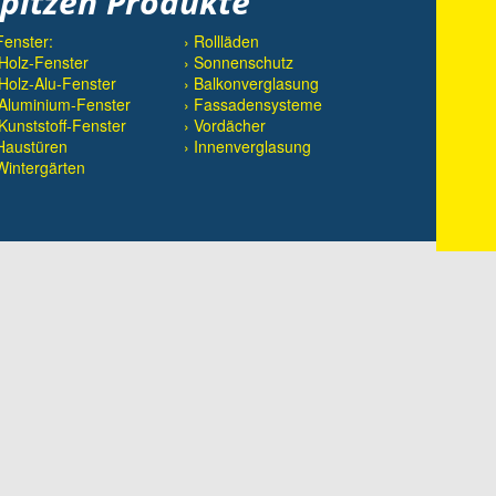
spitzen Produkte
Fenster:
› Rollläden
Holz-Fenster
› Sonnenschutz
Holz-Alu-Fenster
› Balkonverglasung
Aluminium-Fenster
› Fassadensysteme
Kunststoff-Fenster
› Vordächer
Haustüren
› Innenverglasung
Wintergärten