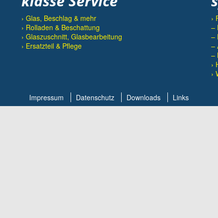
klasse Service
› Glas, Beschlag & mehr
› 
› Rolladen & Beschattung
– 
› Glaszuschnitt, Glasbearbeitung
– 
› Ersatzteil & Pflege
– 
– 
› 
› 
Impressum
Datenschutz
Downloads
Links