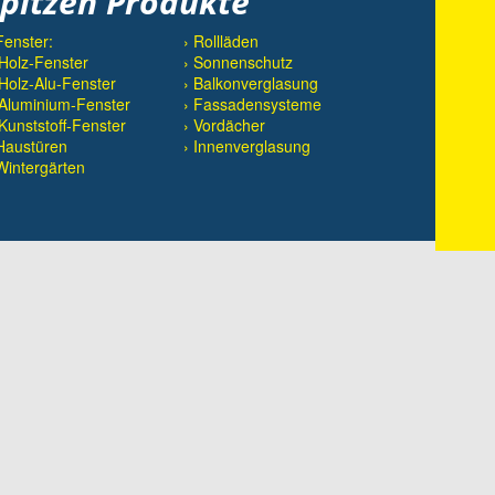
spitzen Produkte
Fenster:
› Rollläden
Holz-Fenster
› Sonnenschutz
Holz-Alu-Fenster
› Balkonverglasung
Aluminium-Fenster
› Fassadensysteme
Kunststoff-Fenster
› Vordächer
Haustüren
› Innenverglasung
Wintergärten