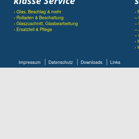
klasse Service
› Glas, Beschlag & mehr
› 
› Rolladen & Beschattung
– 
› Glaszuschnitt, Glasbearbeitung
– 
› Ersatzteil & Pflege
– 
– 
› 
› 
Impressum
Datenschutz
Downloads
Links