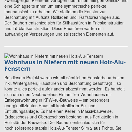
zweiflügeligen Elemente verfügen über einen mittigen Griffsitz und
eine Schlagseite innen um eine symmetrische perfekte
Innenansicht zu erhalten. Wir statteten die Fenster zur
Beschattung mit Aufsatz-Rollladen und -Raffstoreanlagen aus.
Der Bauherr entschied sich für Stilhaustüren in Frieskonstruktion
und Türblattkonstruktion. Diese Haustüren warten mit
aufwändigen Verzierungen und stilistischen Elementen auf.
Wohnhaus in Niefern mit neuen Holz-Alu-
Fenstern
Bei diesem Projekt waren wir mit sämtlichen Fensterbauarbeiten
inkl. Wintergarten, Haustüren und Beschattung beauftragt – so
konnte alles perfekt aufeinander abgestimmt werden. Es handelt
sich um einen Neubau eines Einfamilien-Wohnhauses mit
Einliegerwohnung in KFW-40-Bauweise – ein besonders
energieeffizientes Haus mit kontrollierter Be- und
Entlüftungsanlage. Es hat einen Keller in Massivbauweise,
Erdgeschoss und Obergeschoss bestehen aus Fertigteilen in
Holzständer-Bauweise. Der Bauherr entschied sich für
hochisolierende stabile Holz-Alu-Fenster Slim 2 aus Fichte. Sie