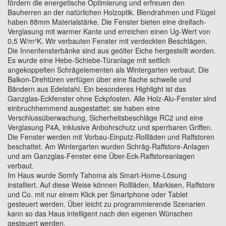
fördern die energetische Optimierung und erfreuen den
Bauherren an der natürlichen Holzoptik. Blendrahmen und Flügel
haben 88mm Materialstärke. Die Fenster bieten eine dreifach-
Verglasung mit warmer Kante und erreichen einen Ug-Wert von
0,5 W/m²K. Wir verbauten Fenster mit verdeckten Beschlägen.
Die Innenfensterbänke sind aus geölter Eiche hergestellt worden.
Es wurde eine Hebe-Schiebe-Türanlage mit seitlich
angekoppelten Schrägelementen als Wintergarten verbaut. Die
Balkon-Drehtüren verfügen über eine flache schwelle und
Bändern aus Edelstahl. Ein besonderes Highlight ist das
Ganzglas-Eckfenster ohne Eckpfosten. Alle Holz-Alu-Fenster sind
einbruchhemmend ausgestattet: sie haben eine
Verschlussüberwachung, Sicherheitsbeschläge RC2 und eine
Verglasung P4A, inklusive Anbohrschutz und sperrbaren Griffen.
Die Fenster werden mit Vorbau-Einputz-Rollläden und Raffstoren
beschattet. Am Wintergarten wurden Schräg-Raffstore-Anlagen
und am Ganzglas-Fenster eine Über-Eck-Raffstoreanlagen
verbaut.
Im Haus wurde Somfy Tahoma als Smart-Home-Lösung
installiert. Auf diese Weise können Rollläden, Markisen, Raffstore
und Co. mit nur einem Klick per Smartphone oder Tablet
gesteuert werden. Über leicht zu programmierende Szenarien
kann so das Haus intelligent nach den eigenen Wünschen
gesteuert werden.