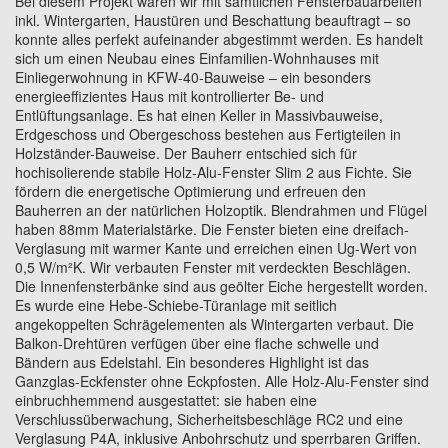
Bei diesem Projekt waren wir mit sämtlichen Fensterbauarbeiten
inkl. Wintergarten, Haustüren und Beschattung beauftragt – so
konnte alles perfekt aufeinander abgestimmt werden. Es handelt
sich um einen Neubau eines Einfamilien-Wohnhauses mit
Einliegerwohnung in KFW-40-Bauweise – ein besonders
energieeffizientes Haus mit kontrollierter Be- und
Entlüftungsanlage. Es hat einen Keller in Massivbauweise,
Erdgeschoss und Obergeschoss bestehen aus Fertigteilen in
Holzständer-Bauweise. Der Bauherr entschied sich für
hochisolierende stabile Holz-Alu-Fenster Slim 2 aus Fichte. Sie
fördern die energetische Optimierung und erfreuen den
Bauherren an der natürlichen Holzoptik. Blendrahmen und Flügel
haben 88mm Materialstärke. Die Fenster bieten eine dreifach-
Verglasung mit warmer Kante und erreichen einen Ug-Wert von
0,5 W/m²K. Wir verbauten Fenster mit verdeckten Beschlägen.
Die Innenfensterbänke sind aus geölter Eiche hergestellt worden.
Es wurde eine Hebe-Schiebe-Türanlage mit seitlich
angekoppelten Schrägelementen als Wintergarten verbaut. Die
Balkon-Drehtüren verfügen über eine flache schwelle und
Bändern aus Edelstahl. Ein besonderes Highlight ist das
Ganzglas-Eckfenster ohne Eckpfosten. Alle Holz-Alu-Fenster sind
einbruchhemmend ausgestattet: sie haben eine
Verschlussüberwachung, Sicherheitsbeschläge RC2 und eine
Verglasung P4A, inklusive Anbohrschutz und sperrbaren Griffen.