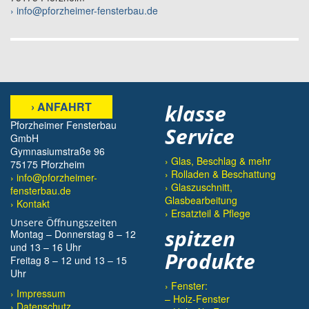
› info@pforzheimer-fensterbau.de
› ANFAHRT
klasse
Pforzheimer Fensterbau
Service
GmbH
Gymnasiumstraße 96
› Glas, Beschlag & mehr
75175 Pforzheim
› Rolladen & Beschattung
› info@pforzheimer-
› Glaszuschnitt,
fensterbau.de
Glasbearbeitung
› Kontakt
› Ersatzteil & Pflege
Unsere Öffnungszeiten
spitzen
Montag – Donnerstag 8 – 12
und 13 – 16 Uhr
Produkte
Freitag 8 – 12 und 13 – 15
Uhr
› Fenster:
Impressum
– Holz-Fenster
Datenschutz